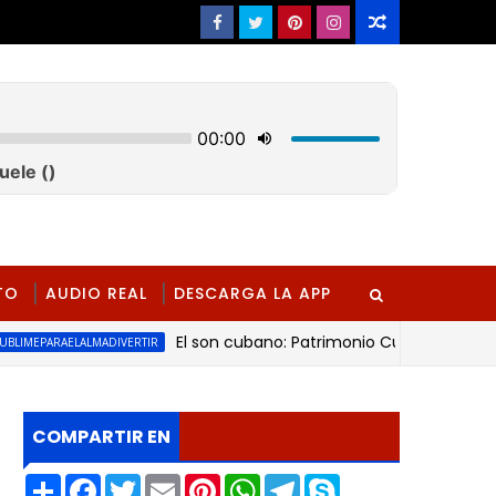
TO
AUDIO REAL
DESCARGA LA APP
El son cubano: Patrimonio Cultural Inmaterial de
AELALMADIVERTIR
COMPARTIR EN
S
F
T
E
P
W
T
S