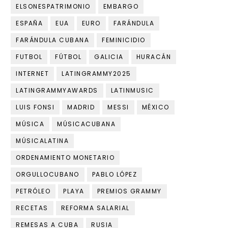
ELSONESPATRIMONIO
EMBARGO
ESPAÑA
EUA
EURO
FARÁNDULA
FARÁNDULA CUBANA
FEMINICIDIO
FUTBOL
FÚTBOL
GALICIA
HURACÁN
INTERNET
LATINGRAMMY2025
LATINGRAMMYAWARDS
LATINMUSIC
LUIS FONSI
MADRID
MESSI
MÉXICO
MÚSICA
MÚSICACUBANA
MÚSICALATINA
ORDENAMIENTO MONETARIO
ORGULLOCUBANO
PABLO LÓPEZ
PETRÓLEO
PLAYA
PREMIOS GRAMMY
RECETAS
REFORMA SALARIAL
REMESAS A CUBA
RUSIA