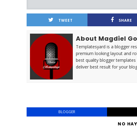
TWEET
SHARE
About Magdiel Go
Templatesyard is a blogger reso
premium looking layout and rob
best quality blogger templates
deliver best result for your blog
BLOGGER
NO HA