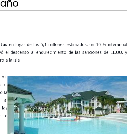
 año
stas
en lugar de los 5,1 millones estimados, un 10 % interanual
yó el descenso al endurecimiento de las sanciones de EE.UU. y
o a la isla.
 mil
ó el
ó la
o al
 las
este