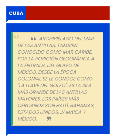
CUBA
ARCHIPIÉLAGO DEL MAR
DE LAS ANTILLAS, TAMBIÉN
CONOCIDO COMO MAR CARIBE.
POR LA POSICIÓN GEOGRÁFICA A
LA ENTRADA DEL GOLFO DE
MÉXICO, DESDE LA ÉPOCA
COLONIAL SE LE CONOCE COMO
"LA LLAVE DEL GOLFO". ES LA ISLA
MÁS GRANDE DE LAS ANTILLAS
MAYORES. LOS PAÍSES MÁS
CERCANOS SON HAITÍ, BAHAMAS,
ESTADOS UNIDOS, JAMAICA Y
MÉXICO.