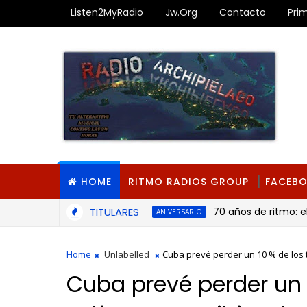
Listen2MyRadio
Jw.org
Contacto
Pri
HOME
RITMO RADIOS GROUP
FACEB
TITULARES
70 años de ritmo: el inago
ANIVERSARIO
Home
Unlabelled
Cuba prevé perder un 10 % de los t
Cuba prevé perder un 1