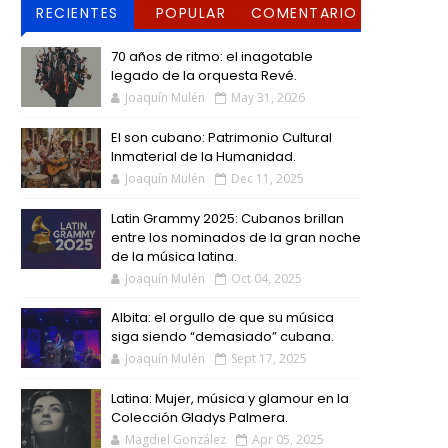
RECIENTES
POPULAR
COMENTARIO
S
70 años de ritmo: el inagotable
legado de la orquesta Revé.
Joaquín Mulén
May 31, 2026
El son cubano: Patrimonio Cultural
Inmaterial de la Humanidad.
Joaquín Mulén
Dec 11, 2025
Latin Grammy 2025: Cubanos brillan
entre los nominados de la gran noche
de la música latina.
Joaquín Mulén
Oct 04, 2025
Albita: el orgullo de que su música
siga siendo “demasiado” cubana.
Joaquín Mulén
Sept 17, 2025
Latina: Mujer, música y glamour en la
Colección Gladys Palmera.
Magdiel González
Apr 05, 2025