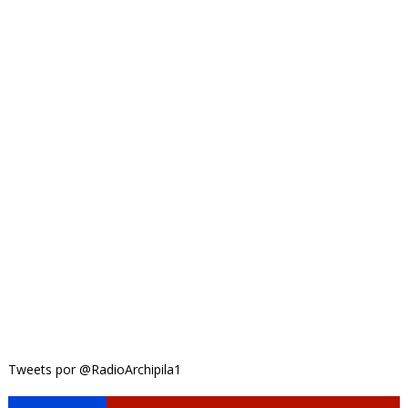
Tweets por @RadioArchipila1