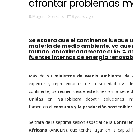
afrontar problemas m
Magdiel González
8 years ago
Se espera que el continente juegue 
materia de medio ambiente, ya que p
mundo, aproximadamente el 65 % del t
fuentes internas de energía renovab
Más de
50 ministros de Medio Ambiente de 
expertos y representantes de la sociedad civil d
continente, se reúnen desde este lunes en la sede 
Unidas
en
Nairobi
para debatir soluciones i
fomenten el
consumo y la producción sostenibles
Se trata de la séptima sesión especial de la
Conferen
Africana
(AMCEN), que tendrá lugar en la capital k