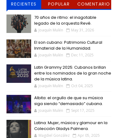
RECIENTES
POPULAR
COMENTARIO
S
70 años de ritmo: el inagotable
legado de la orquesta Revé.
Joaquín Mulén
May 31, 2026
El son cubano: Patrimonio Cultural
Inmaterial de la Humanidad.
Joaquín Mulén
Dec 11, 2025
Latin Grammy 2025: Cubanos brillan
entre los nominados de la gran noche
de la música latina.
Joaquín Mulén
Oct 04, 2025
Albita: el orgullo de que su música
siga siendo “demasiado” cubana.
Joaquín Mulén
Sept 17, 2025
Latina: Mujer, música y glamour en la
Colección Gladys Palmera.
Magdiel González
Apr 05, 2025