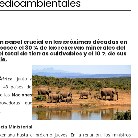
edioambientales
un papel crucial en las próximas décadas en
osee el 30 % de las reservas minerales del
otal de tierras cultivables y el 10 % de sus
le.
África
, junto a
e 43 países del
de las
Naciones
nnovadoras que
.
cia Ministerial
eniana hasta el próximo jueves. En la renunión, los ministros