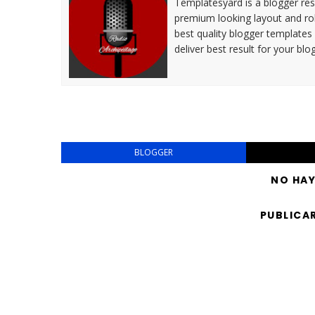
Templatesyard is a blogger reso
premium looking layout and rob
best quality blogger templates
deliver best result for your blog
BLOGGER
NO HA
PUBLICA