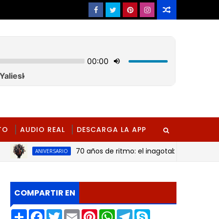
TO
AUDIO REAL
DESCARGA LA APP
70 años de ritmo: el inagotable legado de la orq
ANIVERSARIO
COMPARTIR EN
S
F
T
E
P
W
T
S