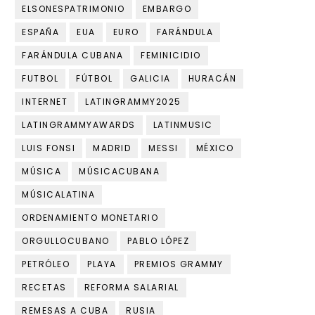
ELSONESPATRIMONIO
EMBARGO
ESPAÑA
EUA
EURO
FARÁNDULA
FARÁNDULA CUBANA
FEMINICIDIO
FUTBOL
FÚTBOL
GALICIA
HURACÁN
INTERNET
LATINGRAMMY2025
LATINGRAMMYAWARDS
LATINMUSIC
LUIS FONSI
MADRID
MESSI
MÉXICO
MÚSICA
MÚSICACUBANA
MÚSICALATINA
ORDENAMIENTO MONETARIO
ORGULLOCUBANO
PABLO LÓPEZ
PETRÓLEO
PLAYA
PREMIOS GRAMMY
RECETAS
REFORMA SALARIAL
REMESAS A CUBA
RUSIA