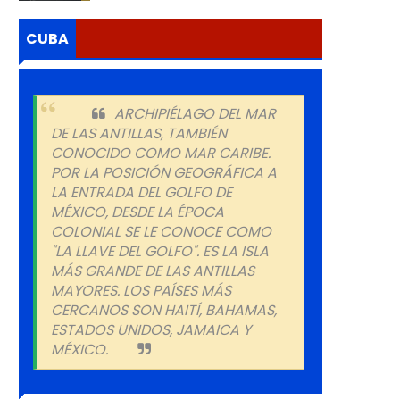
CUBA
ARCHIPIÉLAGO DEL MAR
DE LAS ANTILLAS, TAMBIÉN
CONOCIDO COMO MAR CARIBE.
POR LA POSICIÓN GEOGRÁFICA A
LA ENTRADA DEL GOLFO DE
MÉXICO, DESDE LA ÉPOCA
COLONIAL SE LE CONOCE COMO
"LA LLAVE DEL GOLFO". ES LA ISLA
MÁS GRANDE DE LAS ANTILLAS
MAYORES. LOS PAÍSES MÁS
CERCANOS SON HAITÍ, BAHAMAS,
ESTADOS UNIDOS, JAMAICA Y
MÉXICO.