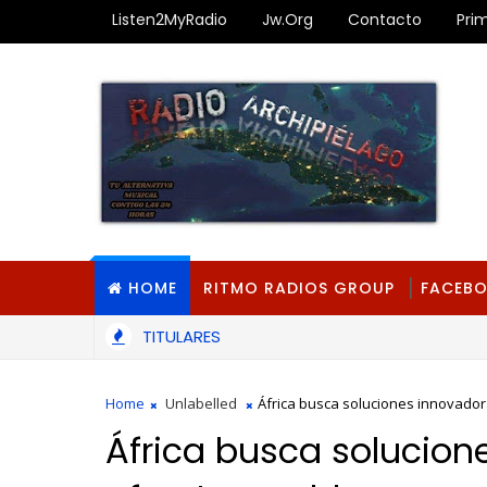
Listen2MyRadio
Jw.org
Contacto
Pri
HOME
RITMO RADIOS GROUP
FACEB
TITULARES
Home
Unlabelled
África busca soluciones innovado
África busca solucion