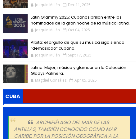
Joaquín Mulén
Dec 11, 2025
Latin Grammy 2025: Cubanos brillan entre los
nominados de la gran noche de la música latina.
Joaquín Mulén
Oct 04, 2025
Albita: el orgullo de que su música siga siendo
“demasiado” cubana.
Joaquín Mulén
Sept 17, 2025
Latina: Mujer, música y glamour en la Colección
Gladys Palmera.
Magdiel González
Apr 05, 2025
CUBA
ARCHIPIÉLAGO DEL MAR DE LAS
ANTILLAS, TAMBIÉN CONOCIDO COMO MAR
CARIBE. POR LA POSICIÓN GEOGRÁFICA A LA