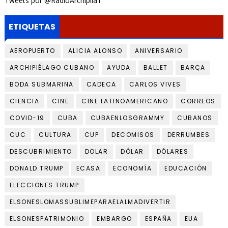
Tweets por @RadioArchipila1
ETIQUETAS
AEROPUERTO
ALICIA ALONSO
ANIVERSARIO
ARCHIPIÉLAGO CUBANO
AYUDA
BALLET
BARÇA
BODA SUBMARINA
CADECA
CARLOS VIVES
CIENCIA
CINE
CINE LATINOAMERICANO
CORREOS
COVID-19
CUBA
CUBAENLOSGRAMMY
CUBANOS
CUC
CULTURA
CUP
DECOMISOS
DERRUMBES
DESCUBRIMIENTO
DOLAR
DÓLAR
DÓLARES
DONALD TRUMP
ECASA
ECONOMÍA
EDUCACIÓN
ELECCIONES TRUMP
ELSONESLOMASSUBLIMEPARAELALMADIVERTIR
ELSONESPATRIMONIO
EMBARGO
ESPAÑA
EUA