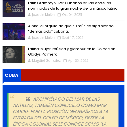
Latin Grammy 2025: Cubanos brillan entre los
nominados de la gran noche de la música latina.
Joaquín Mulén
Oct 04, 2025
Albita: el orgullo de que su música siga siendo
“demasiado” cubana.
Joaquín Mulén
Sept 17, 2025
Latina: Mujer, música y glamour en la Colección
Gladys Palmera.
Magdiel González
Apr 05, 2025
CUBA
ARCHIPIÉLAGO DEL MAR DE LAS
ANTILLAS, TAMBIÉN CONOCIDO COMO MAR
CARIBE. POR LA POSICIÓN GEOGRÁFICA A LA
ENTRADA DEL GOLFO DE MÉXICO, DESDE LA
ÉPOCA COLONIAL SE LE CONOCE COMO "LA