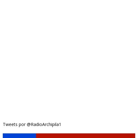
Tweets por @RadioArchipila1