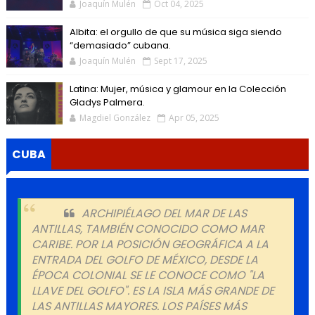
Joaquín Mulén
Oct 04, 2025
Albita: el orgullo de que su música siga siendo
“demasiado” cubana.
Joaquín Mulén
Sept 17, 2025
Latina: Mujer, música y glamour en la Colección
Gladys Palmera.
Magdiel González
Apr 05, 2025
CUBA
ARCHIPIÉLAGO DEL MAR DE LAS
ANTILLAS, TAMBIÉN CONOCIDO COMO MAR
CARIBE. POR LA POSICIÓN GEOGRÁFICA A LA
ENTRADA DEL GOLFO DE MÉXICO, DESDE LA
ÉPOCA COLONIAL SE LE CONOCE COMO "LA
LLAVE DEL GOLFO". ES LA ISLA MÁS GRANDE DE
LAS ANTILLAS MAYORES. LOS PAÍSES MÁS