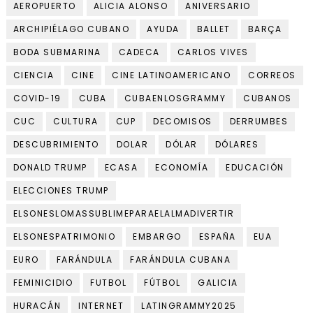
AEROPUERTO
ALICIA ALONSO
ANIVERSARIO
ARCHIPIÉLAGO CUBANO
AYUDA
BALLET
BARÇA
BODA SUBMARINA
CADECA
CARLOS VIVES
CIENCIA
CINE
CINE LATINOAMERICANO
CORREOS
COVID-19
CUBA
CUBAENLOSGRAMMY
CUBANOS
CUC
CULTURA
CUP
DECOMISOS
DERRUMBES
DESCUBRIMIENTO
DOLAR
DÓLAR
DÓLARES
DONALD TRUMP
ECASA
ECONOMÍA
EDUCACIÓN
ELECCIONES TRUMP
ELSONESLOMASSUBLIMEPARAELALMADIVERTIR
ELSONESPATRIMONIO
EMBARGO
ESPAÑA
EUA
EURO
FARÁNDULA
FARÁNDULA CUBANA
FEMINICIDIO
FUTBOL
FÚTBOL
GALICIA
HURACÁN
INTERNET
LATINGRAMMY2025