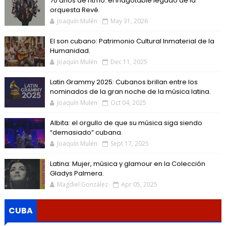
70 años de ritmo: el inagotable legado de la
orquesta Revé.
Joaquín Mulén
May 31, 2026
El son cubano: Patrimonio Cultural Inmaterial de la
Humanidad.
Joaquín Mulén
Dec 11, 2025
Latin Grammy 2025: Cubanos brillan entre los
nominados de la gran noche de la música latina.
Joaquín Mulén
Oct 04, 2025
Albita: el orgullo de que su música siga siendo
“demasiado” cubana.
Joaquín Mulén
Sept 17, 2025
Latina: Mujer, música y glamour en la Colección
Gladys Palmera.
Magdiel González
Apr 05, 2025
CUBA