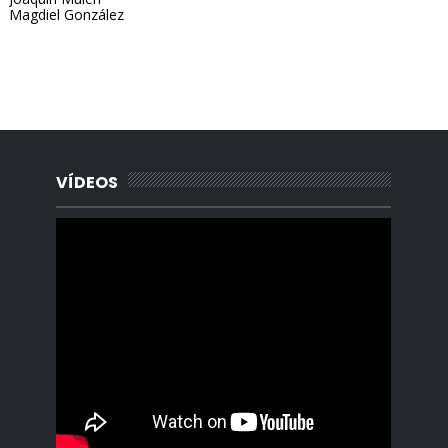
Magdiel González
Portada, Radio Archipielago, Online, Cuba, Santa Clara, La
Habana, Madrid, España, Borges Cafe, Noticias, Periodista,
Lisandro Salgado, Alquiler, Rentas.
VÍDEOS