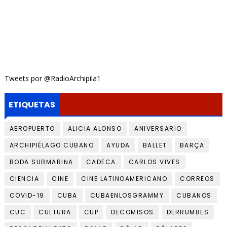
Tweets por @RadioArchipila1
ETIQUETAS
AEROPUERTO
ALICIA ALONSO
ANIVERSARIO
ARCHIPIÉLAGO CUBANO
AYUDA
BALLET
BARÇA
BODA SUBMARINA
CADECA
CARLOS VIVES
CIENCIA
CINE
CINE LATINOAMERICANO
CORREOS
COVID-19
CUBA
CUBAENLOSGRAMMY
CUBANOS
CUC
CULTURA
CUP
DECOMISOS
DERRUMBES