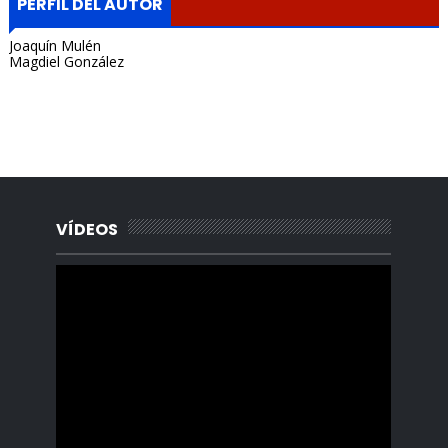
PERFIL DEL AUTOR
Joaquín Mulén
Magdiel González
Portada, Radio Archipielago, Online, Cuba, Santa Clara, La
Habana, Madrid, España, Borges Cafe, Noticias, Periodista,
Lisandro Salgado, Alquiler, Rentas.
VÍDEOS