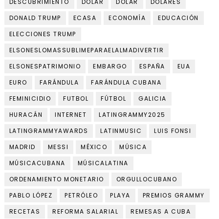
DESCUBRIMIENTO
DOLAR
DÓLAR
DÓLARES
DONALD TRUMP
ECASA
ECONOMÍA
EDUCACIÓN
ELECCIONES TRUMP
ELSONESLOMASSUBLIMEPARAELALMADIVERTIR
ELSONESPATRIMONIO
EMBARGO
ESPAÑA
EUA
EURO
FARÁNDULA
FARÁNDULA CUBANA
FEMINICIDIO
FUTBOL
FÚTBOL
GALICIA
HURACÁN
INTERNET
LATINGRAMMY2025
LATINGRAMMYAWARDS
LATINMUSIC
LUIS FONSI
MADRID
MESSI
MÉXICO
MÚSICA
MÚSICACUBANA
MÚSICALATINA
ORDENAMIENTO MONETARIO
ORGULLOCUBANO
PABLO LÓPEZ
PETRÓLEO
PLAYA
PREMIOS GRAMMY
RECETAS
REFORMA SALARIAL
REMESAS A CUBA