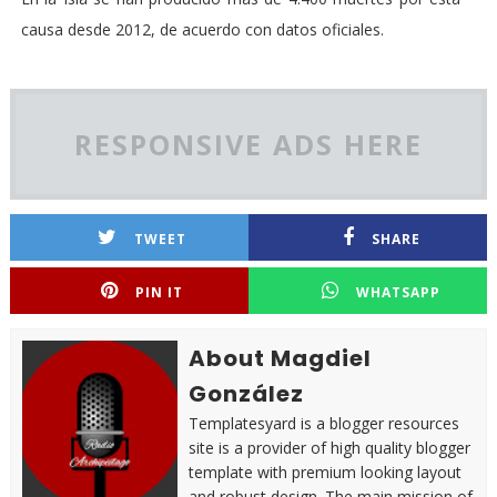
causa desde 2012, de acuerdo con datos oficiales.
RESPONSIVE ADS HERE
TWEET
SHARE
PIN IT
WHATSAPP
About Magdiel
González
Templatesyard is a blogger resources
site is a provider of high quality blogger
template with premium looking layout
and robust design. The main mission of