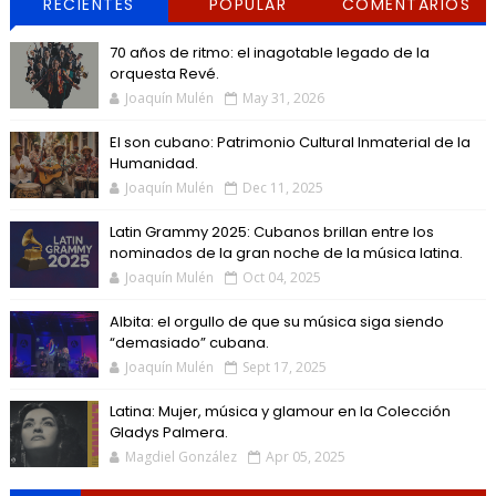
RECIENTES
POPULAR
COMENTARIOS
70 años de ritmo: el inagotable legado de la
orquesta Revé.
Joaquín Mulén
May 31, 2026
El son cubano: Patrimonio Cultural Inmaterial de la
Humanidad.
Joaquín Mulén
Dec 11, 2025
Latin Grammy 2025: Cubanos brillan entre los
nominados de la gran noche de la música latina.
Joaquín Mulén
Oct 04, 2025
Albita: el orgullo de que su música siga siendo
“demasiado” cubana.
Joaquín Mulén
Sept 17, 2025
Latina: Mujer, música y glamour en la Colección
Gladys Palmera.
Magdiel González
Apr 05, 2025