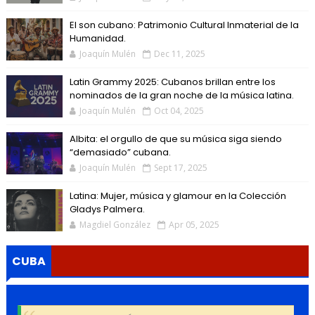
El son cubano: Patrimonio Cultural Inmaterial de la
Humanidad.
Joaquín Mulén
Dec 11, 2025
Latin Grammy 2025: Cubanos brillan entre los
nominados de la gran noche de la música latina.
Joaquín Mulén
Oct 04, 2025
Albita: el orgullo de que su música siga siendo
“demasiado” cubana.
Joaquín Mulén
Sept 17, 2025
Latina: Mujer, música y glamour en la Colección
Gladys Palmera.
Magdiel González
Apr 05, 2025
CUBA