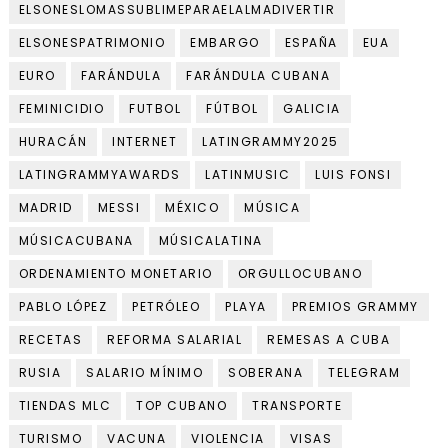
ELSONESLOMASSUBLIMEPARAELALMADIVERTIR
ELSONESPATRIMONIO
EMBARGO
ESPAÑA
EUA
EURO
FARÁNDULA
FARÁNDULA CUBANA
FEMINICIDIO
FUTBOL
FÚTBOL
GALICIA
HURACÁN
INTERNET
LATINGRAMMY2025
LATINGRAMMYAWARDS
LATINMUSIC
LUIS FONSI
MADRID
MESSI
MÉXICO
MÚSICA
MÚSICACUBANA
MÚSICALATINA
ORDENAMIENTO MONETARIO
ORGULLOCUBANO
PABLO LÓPEZ
PETRÓLEO
PLAYA
PREMIOS GRAMMY
RECETAS
REFORMA SALARIAL
REMESAS A CUBA
RUSIA
SALARIO MÍNIMO
SOBERANA
TELEGRAM
TIENDAS MLC
TOP CUBANO
TRANSPORTE
TURISMO
VACUNA
VIOLENCIA
VISAS