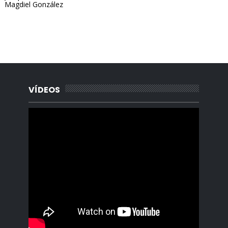
Magdiel González
Portada, Radio Archipielago, Online, Cuba, Santa Clara, La
Habana, Madrid, España, Borges Cafe, Noticias, Periodista,
Lisandro Salgado, Alquiler, Rentas.
VÍDEOS