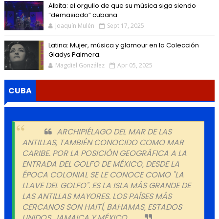
Albita: el orgullo de que su música siga siendo
“demasiado” cubana.
Joaquín Mulén
Sept 17, 2025
Latina: Mujer, música y glamour en la Colección
Gladys Palmera.
Magdiel González
Apr 05, 2025
CUBA
ARCHIPIÉLAGO DEL MAR DE LAS
ANTILLAS, TAMBIÉN CONOCIDO COMO MAR
CARIBE. POR LA POSICIÓN GEOGRÁFICA A LA
ENTRADA DEL GOLFO DE MÉXICO, DESDE LA
ÉPOCA COLONIAL SE LE CONOCE COMO "LA
LLAVE DEL GOLFO". ES LA ISLA MÁS GRANDE DE
LAS ANTILLAS MAYORES. LOS PAÍSES MÁS
CERCANOS SON HAITÍ, BAHAMAS, ESTADOS
UNIDOS, JAMAICA Y MÉXICO.