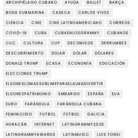
ARCHIPIÉLAGO CUBANO
AYUDA
BALLET
BARÇA
BODA SUBMARINA
CADECA
CARLOS VIVES
CIENCIA
CINE
CINE LATINOAMERICANO
CORREOS
COVID-19
CUBA
CUBAENLOSGRAMMY
CUBANOS
CUC
CULTURA
CUP
DECOMISOS
DERRUMBES
DESCUBRIMIENTO
DOLAR
DÓLAR
DÓLARES
DONALD TRUMP
ECASA
ECONOMÍA
EDUCACIÓN
ELECCIONES TRUMP
ELSONESLOMASSUBLIMEPARAELALMADIVERTIR
ELSONESPATRIMONIO
EMBARGO
ESPAÑA
EUA
EURO
FARÁNDULA
FARÁNDULA CUBANA
FEMINICIDIO
FUTBOL
FÚTBOL
GALICIA
HURACÁN
INTERNET
LATINGRAMMY2025
LATINGRAMMYAWARDS
LATINMUSIC
LUIS FONSI