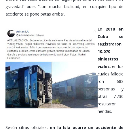
gravedad” pues “con mucha facilidad, en cualquier tipo de
accidente se pone patas arriba”.
En
2018 en
Cuba se
registraron
10.070
siniestros
viales
, en los
cuales fallecie
ron 683
personas y
otras 7.730
resultaron
heridas.
Según cifras oficiales,
en la Isla ocurre un accidente de