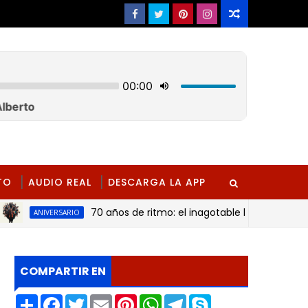
TO
AUDIO REAL
DESCARGA LA APP
70 años de ritmo: el inagotable legado de la orques
ANIVERSARIO
COMPARTIR EN
S
F
T
E
P
W
T
S