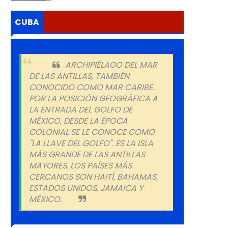
CUBA
ARCHIPIÉLAGO DEL MAR
DE LAS ANTILLAS, TAMBIÉN
CONOCIDO COMO MAR CARIBE.
POR LA POSICIÓN GEOGRÁFICA A
LA ENTRADA DEL GOLFO DE
MÉXICO, DESDE LA ÉPOCA
COLONIAL SE LE CONOCE COMO
"LA LLAVE DEL GOLFO". ES LA ISLA
MÁS GRANDE DE LAS ANTILLAS
MAYORES. LOS PAÍSES MÁS
CERCANOS SON HAITÍ, BAHAMAS,
ESTADOS UNIDOS, JAMAICA Y
MÉXICO.