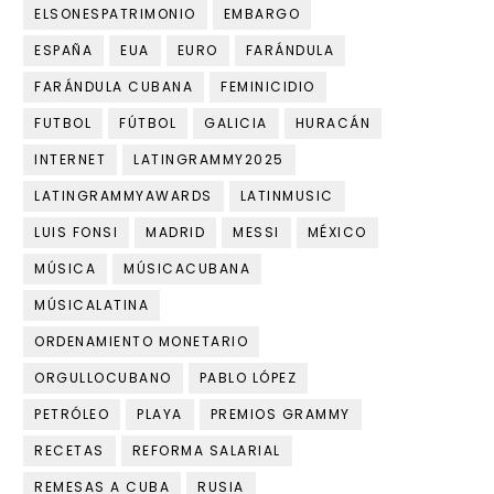
ELSONESPATRIMONIO
EMBARGO
ESPAÑA
EUA
EURO
FARÁNDULA
FARÁNDULA CUBANA
FEMINICIDIO
FUTBOL
FÚTBOL
GALICIA
HURACÁN
INTERNET
LATINGRAMMY2025
LATINGRAMMYAWARDS
LATINMUSIC
LUIS FONSI
MADRID
MESSI
MÉXICO
MÚSICA
MÚSICACUBANA
MÚSICALATINA
ORDENAMIENTO MONETARIO
ORGULLOCUBANO
PABLO LÓPEZ
PETRÓLEO
PLAYA
PREMIOS GRAMMY
RECETAS
REFORMA SALARIAL
REMESAS A CUBA
RUSIA