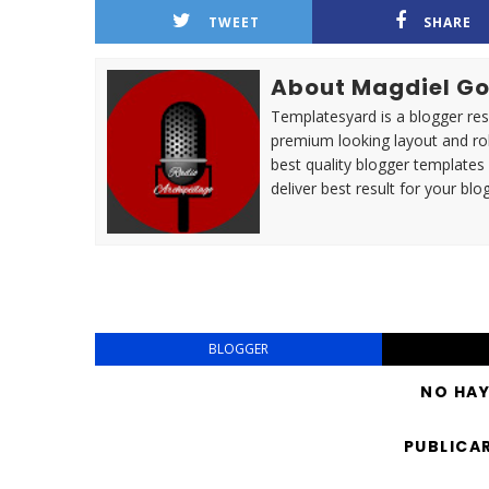
TWEET
SHARE
About Magdiel Go
Templatesyard is a blogger reso
premium looking layout and rob
best quality blogger templates
deliver best result for your blog
BLOGGER
NO HA
PUBLICA