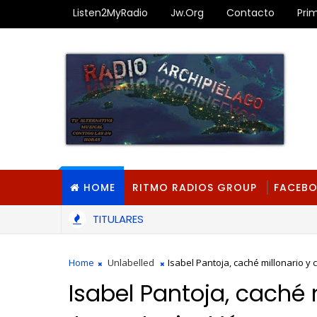
Listen2MyRadio
Jw.org
Contacto
Pri
HOME
RITMO RADIOS GROUP
FACEB
TITULARES
Home
Unlabelled
Isabel Pantoja, caché millonario y 
Isabel Pantoja, caché m