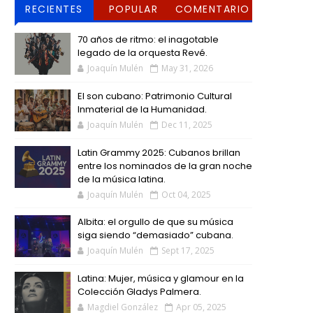
RECIENTES
POPULAR
COMENTARIO
S
70 años de ritmo: el inagotable
legado de la orquesta Revé.
Joaquín Mulén
May 31, 2026
El son cubano: Patrimonio Cultural
Inmaterial de la Humanidad.
Joaquín Mulén
Dec 11, 2025
Latin Grammy 2025: Cubanos brillan
entre los nominados de la gran noche
de la música latina.
Joaquín Mulén
Oct 04, 2025
Albita: el orgullo de que su música
siga siendo “demasiado” cubana.
Joaquín Mulén
Sept 17, 2025
Latina: Mujer, música y glamour en la
Colección Gladys Palmera.
Magdiel González
Apr 05, 2025