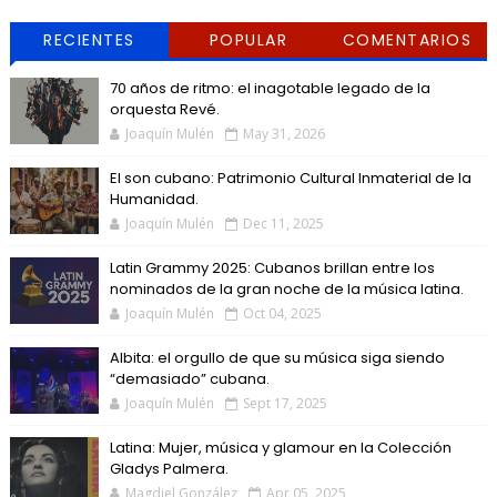
RECIENTES
POPULAR
COMENTARIOS
70 años de ritmo: el inagotable legado de la
orquesta Revé.
Joaquín Mulén
May 31, 2026
El son cubano: Patrimonio Cultural Inmaterial de la
Humanidad.
Joaquín Mulén
Dec 11, 2025
Latin Grammy 2025: Cubanos brillan entre los
nominados de la gran noche de la música latina.
Joaquín Mulén
Oct 04, 2025
Albita: el orgullo de que su música siga siendo
“demasiado” cubana.
Joaquín Mulén
Sept 17, 2025
Latina: Mujer, música y glamour en la Colección
Gladys Palmera.
Magdiel González
Apr 05, 2025