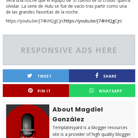
Será una noche que el equipo de '
El cuento de la criada
' querrá
olvidar. La serie de Hulu se fue de vacío tras partir como una
de las grandes favoritas de la noche.
https://youtu.be/J74hHQgCjrc
https://youtu.be/J74hHQgCjrc
RESPONSIVE ADS HERE
TWEET
SHARE
PIN IT
WHATSAPP
About Magdiel
González
Templatesyard is a blogger resources
site is a provider of high quality blogger