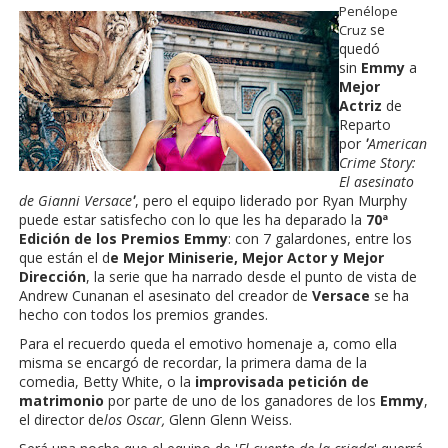
Penélope
se
Cruz
quedó
sin
Emmy
a
Mejor
Actriz
de
Reparto
por
'
American
Crime Story:
El asesinato
de Gianni Versace
'
, pero el equipo liderado por Ryan Murphy
puede estar satisfecho con lo que les ha deparado la
70ª
Edición de los Premios Emmy
: con 7 galardones, entre los
que están el d
e Mejor Miniserie, Mejor Actor y Mejor
Dirección
, la serie que ha narrado desde el punto de vista de
Andrew Cunanan el asesinato del creador de
Versace
se ha
hecho con todos los premios grandes.
Para el recuerdo queda el emotivo homenaje a, como ella
misma se encargó de recordar, la primera dama de la
comedia, Betty White, o la
improvisada petición de
matrimonio
por parte de uno de los ganadores de los
Emmy
,
el director de
los Oscar,
Glenn Glenn Weiss.