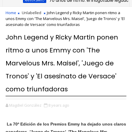
70 años de ritmo: el inagotable legado de la 
ANIVERSARIO
Home
Unlabelled
John Legend y Ricky Martin ponen ritmo a
unos Emmy con 'The Marvelous Mrs. Maisel', 'Juego de Tronos' y 'El
asesinato de Versace' como triunfadoras
John Legend y Ricky Martin ponen
ritmo a unos Emmy con 'The
Marvelous Mrs. Maisel', 'Juego de
Tronos' y 'El asesinato de Versace'
como triunfadoras
Magdiel González
8 years ago
La
70ª Edición de los Premios Emmy
ha dejado unos claros
ganadores
. '
Juego de Tronos
', 'The Marvelous Mrs.