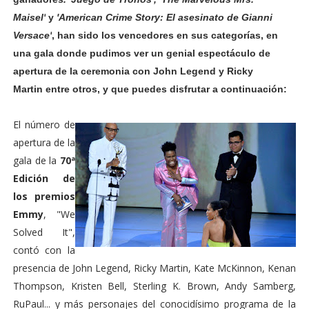
Maisel'
y
'
American Crime Story: El asesinato de Gianni
Versace
'
, han sido los vencedores en sus categorías, en
una gala donde pudimos ver un genial espectáculo de
apertura de la ceremonia con
John Legend
y
Ricky
Martin
entre otros, y que puedes disfrutar a continuación:
El número de
apertura de la
gala de la
70ª
Edición de
los premios
Emmy
, "We
Solved It",
contó con la
presencia de
John Legend
,
Ricky Martin
, Kate McKinnon, Kenan
Thompson, Kristen Bell, Sterling K. Brown, Andy Samberg,
RuPaul... y más personajes del conocidísimo programa de la