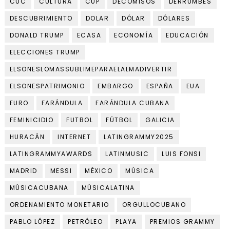
CUC
CULTURA
CUP
DECOMISOS
DERRUMBES
DESCUBRIMIENTO
DOLAR
DÓLAR
DÓLARES
DONALD TRUMP
ECASA
ECONOMÍA
EDUCACIÓN
ELECCIONES TRUMP
ELSONESLOMASSUBLIMEPARAELALMADIVERTIR
ELSONESPATRIMONIO
EMBARGO
ESPAÑA
EUA
EURO
FARÁNDULA
FARÁNDULA CUBANA
FEMINICIDIO
FUTBOL
FÚTBOL
GALICIA
HURACÁN
INTERNET
LATINGRAMMY2025
LATINGRAMMYAWARDS
LATINMUSIC
LUIS FONSI
MADRID
MESSI
MÉXICO
MÚSICA
MÚSICACUBANA
MÚSICALATINA
ORDENAMIENTO MONETARIO
ORGULLOCUBANO
PABLO LÓPEZ
PETRÓLEO
PLAYA
PREMIOS GRAMMY