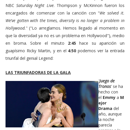
NBC
Saturday Night Live
. Thompson y McKinnon fueron los
encargados de comenzar con la canción con "
We solved it.
We’ve gotten with the times, diversity is no longer a problem in
Hollywood."
("Lo arreglamos. Hemos llegado al momento en
que la diversidad ya no es un problema en Hollywood"), medio
en broma. Sobre el minuto
2:45
hace su aparición un
guapísimo
Ricky Martin
, y en el
4:50
podemos ver la entrada
triunfal del genial
Legend
:
LAS TRIUNFADORAS DE LA GALA
'
Juego de
Tronos
'
se ha
hecho con
el
Emmy
a
M
ejor
Drama
del
año, aunque
la noche
parecía