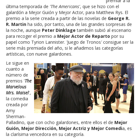
premiar a la
última temporada de
'The Americans'
, que se hizo con el
galardón a Mejor Guión y Mejor Actor, para Matthew Rys. El
premio a la serie creada a partir de las novelas de
George R.
R. Martin
ha sido, por tanto, una de las grandes sorpresas de
la noche, aunque
Peter Dinklage
también subió al escenario
para recoger el premio a
Mejor Actor de Reparto
por su
papel como Tyrion Lannister.
'
Juego de Tronos
'
consigue ser la
serie más premiada del año, si le añadimos las categorías
artísticas, con nueve galardones.
Le sigue en
cuanto a
número de
premios '
The
Marvelous
Mrs. Maisel
',
la comedia
creada por
Amy
Sherman-
Palladino, que con ocho galardones, entre ellos el de
Mejor
Guión, Mejor Dirección, Mejor Actriz y Mejor Comedi
a, es
la clarísima vencedora en su categoría.