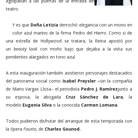
agolpaban a las puertas de la entrada del
teatro.
Y es que
Doña Letizia
derrochó elegancia con un mono en
color azul marino de la firma Pedro del Hierro. Como si de
una estrella de Hollywood se tratara, la Reina apostó por
un
beauty look
con moño bajo que dejaba a la vista sus
pendientes alargados en tono azul.
A esta inauguración también asistieron personajes destacados
del panorama social como
Isabel Preysler –
sin la compañía
de Mario Vargas Llosa– el periodista
Pedro J. Ramírez
junto a
su esposa, la abogada
Cruz Sánchez de Lara
, la
modelo
Eugenia Silva
o la conocida
Carmen Lomana
.
Todos pudieron disfrutar del arranque de esta temporada con
la ópera
Fausto,
de
Charles Gounod.