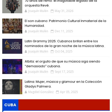
70 años de ritmo: el inagotable legado de la
orquesta Revé.
Joaquín Mulén
May 31, 2026
El son cubano: Patrimonio Cultural Inmaterial de la
Humanidad.
Joaquín Mulén
Dec 11, 2025
Latin Grammy 2025: Cubanos brillan entre los
nominados de la gran noche de la música latina.
Joaquín Mulén
Oct 04, 2025
Albita: el orgullo de que su música siga siendo
“demasiado” cubana.
Joaquín Mulén
Sept 17, 2025
Latina: Mujer, música y glamour en la Colección
Gladys Palmera.
Magdiel González
Apr 05, 2025
CUBA