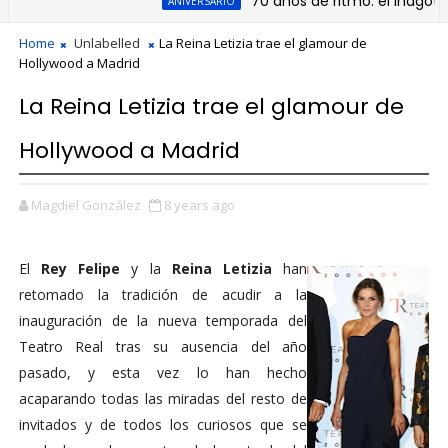
70 años de ritmo: el inagotable
ANIVERSARIO
Home
Unlabelled
La Reina Letizia trae el glamour de
Hollywood a Madrid
La Reina Letizia trae el glamour de
Hollywood a Madrid
Magdiel González
8 years ago
El
Rey Felipe
y la
Reina Letizia
han
retomado la tradición de acudir a la
inauguración de la nueva temporada del
Teatro Real tras su ausencia del año
pasado, y esta vez lo han hecho
acaparando todas las miradas del resto de
invitados y de todos los curiosos que se