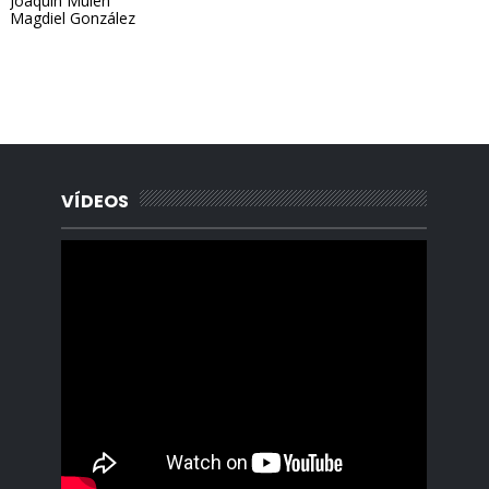
Joaquín Mulén
Magdiel González
Portada, Radio Archipielago, Online, Cuba, Santa Clara, La
Habana, Madrid, España, Borges Cafe, Noticias, Periodista,
Lisandro Salgado, Alquiler, Rentas.
VÍDEOS