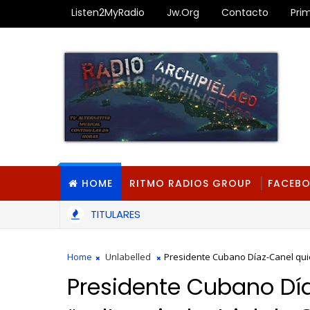
Listen2MyRadio
Jw.org
Contacto
Pri
HOME
RITMO RADIOS GROUP
FACEB
TITULARES
Home
Unlabelled
Presidente Cubano Díaz-Canel quier
Presidente Cubano Día