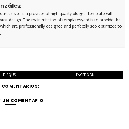
nzález
urces site is a provider of high quality blogger template with
ust design. The main mission of templatesyard is to provide the
 which are professionally designed and perfectlly seo optimized to
.
DISQUS
FACEBOOK
Y COMENTARIOS:
R UN COMENTARIO