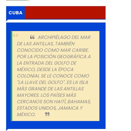
CUBA
ARCHIPIÉLAGO DEL MAR
DE LAS ANTILLAS, TAMBIÉN
CONOCIDO COMO MAR CARIBE.
POR LA POSICIÓN GEOGRÁFICA A
LA ENTRADA DEL GOLFO DE
MÉXICO, DESDE LA ÉPOCA
COLONIAL SE LE CONOCE COMO
"LA LLAVE DEL GOLFO". ES LA ISLA
MÁS GRANDE DE LAS ANTILLAS
MAYORES. LOS PAÍSES MÁS
CERCANOS SON HAITÍ, BAHAMAS,
ESTADOS UNIDOS, JAMAICA Y
MÉXICO.