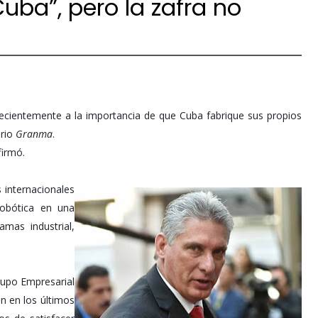
Cuba”, pero la zafra no
recientemente a la importancia de que Cuba fabrique sus propios
ario
Granma
.
firmó.
 internacionales
robótica en una
mas industrial,
Grupo Empresarial
n en los últimos