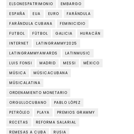
ELSONESPATRIMONIO
EMBARGO
ESPAÑA
EUA
EURO
FARÁNDULA
FARÁNDULA CUBANA
FEMINICIDIO
FUTBOL
FÚTBOL
GALICIA
HURACÁN
INTERNET
LATINGRAMMY2025
LATINGRAMMYAWARDS
LATINMUSIC
LUIS FONSI
MADRID
MESSI
MÉXICO
MÚSICA
MÚSICACUBANA
MÚSICALATINA
ORDENAMIENTO MONETARIO
ORGULLOCUBANO
PABLO LÓPEZ
PETRÓLEO
PLAYA
PREMIOS GRAMMY
RECETAS
REFORMA SALARIAL
REMESAS A CUBA
RUSIA