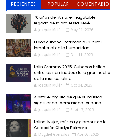
RECIENTES
POPULAR
COMENTARIO
S
70 años de ritmo: el inagotable
legado de la orquesta Revé.
Joaquín Mulén
May 31, 2026
El son cubano: Patrimonio Cultural
Inmaterial de la Humanidad.
Joaquín Mulén
Dec 11, 2025
Latin Grammy 2025: Cubanos brillan
entre los nominados de la gran noche
de la música latina.
Joaquín Mulén
Oct 04, 2025
Albita: el orgullo de que su música
siga siendo “demasiado” cubana.
Joaquín Mulén
Sept 17, 2025
Latina: Mujer, música y glamour en la
Colección Gladys Palmera.
Magdiel González
Apr 05, 2025