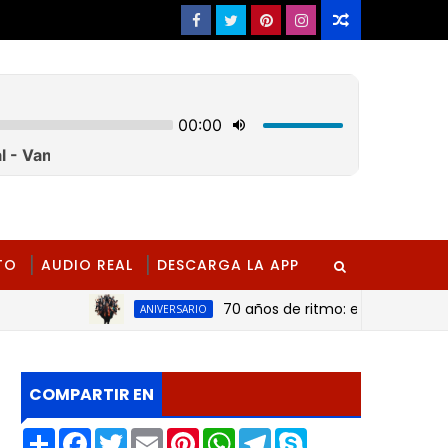
TO
AUDIO REAL
DESCARGA LA APP
70 años de ritmo: el inagotable legad
ANIVERSARIO
COMPARTIR EN
S
F
T
E
P
W
T
S