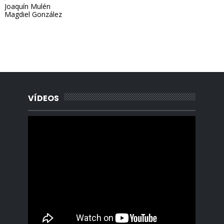
Joaquín Mulén
Magdiel González
Portada, Radio Archipielago, Online, Cuba, Santa Clara, La
Habana, Madrid, España, Borges Cafe, Noticias, Periodista,
Lisandro Salgado, Alquiler, Rentas.
VÍDEOS