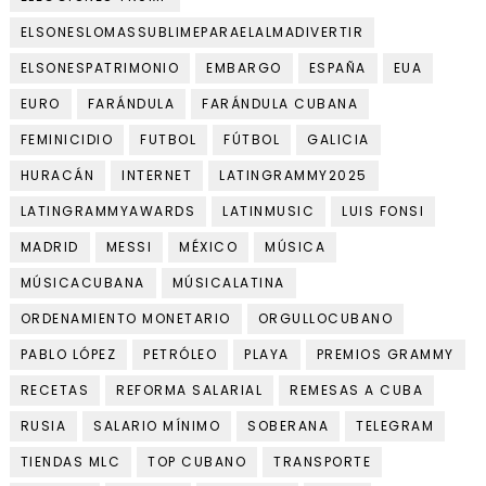
ELSONESLOMASSUBLIMEPARAELALMADIVERTIR
ELSONESPATRIMONIO
EMBARGO
ESPAÑA
EUA
EURO
FARÁNDULA
FARÁNDULA CUBANA
FEMINICIDIO
FUTBOL
FÚTBOL
GALICIA
HURACÁN
INTERNET
LATINGRAMMY2025
LATINGRAMMYAWARDS
LATINMUSIC
LUIS FONSI
MADRID
MESSI
MÉXICO
MÚSICA
MÚSICACUBANA
MÚSICALATINA
ORDENAMIENTO MONETARIO
ORGULLOCUBANO
PABLO LÓPEZ
PETRÓLEO
PLAYA
PREMIOS GRAMMY
RECETAS
REFORMA SALARIAL
REMESAS A CUBA
RUSIA
SALARIO MÍNIMO
SOBERANA
TELEGRAM
TIENDAS MLC
TOP CUBANO
TRANSPORTE