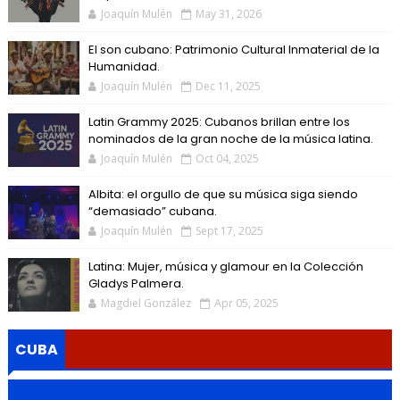
Joaquín Mulén
May 31, 2026
El son cubano: Patrimonio Cultural Inmaterial de la
Humanidad.
Joaquín Mulén
Dec 11, 2025
Latin Grammy 2025: Cubanos brillan entre los
nominados de la gran noche de la música latina.
Joaquín Mulén
Oct 04, 2025
Albita: el orgullo de que su música siga siendo
“demasiado” cubana.
Joaquín Mulén
Sept 17, 2025
Latina: Mujer, música y glamour en la Colección
Gladys Palmera.
Magdiel González
Apr 05, 2025
CUBA