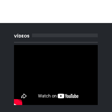
Portada, Radio Archipielago, Online, Cuba, Santa Clara, La
Habana, Madrid, España, Borges Cafe, Noticias, Periodista,
Lisandro Salgado, Alquiler, Rentas.
VÍDEOS