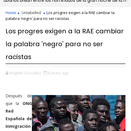
nos brillan entre los nominados de la gran noche de la música 
Home
Unlabelled
Los progres exigen a la RAE cambiar la
palabra 'negro' para no ser racistas
Los progres exigen a la RAE cambiar
la palabra 'negro' para no ser
racistas
Magdiel González
8 years ago
Después de
que la
ONG
Red
Española de
Inmigración