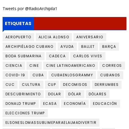
Tweets por @RadioArchipila1
ETIQUETAS
AEROPUERTO
ALICIA ALONSO
ANIVERSARIO
ARCHIPIÉLAGO CUBANO
AYUDA
BALLET
BARÇA
BODA SUBMARINA
CADECA
CARLOS VIVES
CIENCIA
CINE
CINE LATINOAMERICANO
CORREOS
COVID-19
CUBA
CUBAENLOSGRAMMY
CUBANOS
CUC
CULTURA
CUP
DECOMISOS
DERRUMBES
DESCUBRIMIENTO
DOLAR
DÓLAR
DÓLARES
DONALD TRUMP
ECASA
ECONOMÍA
EDUCACIÓN
ELECCIONES TRUMP
ELSONESLOMASSUBLIMEPARAELALMADIVERTIR