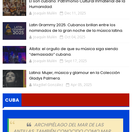
El son cubano: Patrimonio Cultural Inmaterial de la
Humanidad.
Joaquín Mulén
Dec 11, 2025
Latin Grammy 2025: Cubanos brillan entre los
nominados de la gran noche de la música latina.
Joaquín Mulén
Oct 04, 2025
Albita: el orgullo de que su música siga siendo
“demasiado” cubana.
Joaquín Mulén
Sept 17, 2025
Latina: Mujer, música y glamour en la Colección
Gladys Palmera.
Magdiel González
Apr 05, 2025
CUBA
ARCHIPIÉLAGO DEL MAR DE LAS
ANTILLAS, TAMBIÉN CONOCIDO COMO MAR