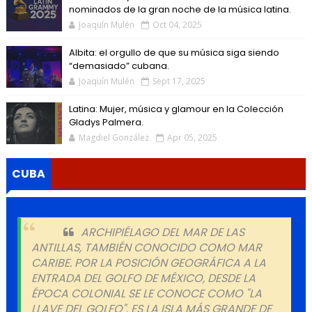
nominados de la gran noche de la música latina.
Joaquín Mulén
Oct 04, 2025
Albita: el orgullo de que su música siga siendo
“demasiado” cubana.
Joaquín Mulén
Sept 17, 2025
Latina: Mujer, música y glamour en la Colección
Gladys Palmera.
Magdiel González
Apr 05, 2025
CUBA
ARCHIPIÉLAGO DEL MAR DE LAS
ANTILLAS, TAMBIÉN CONOCIDO COMO MAR
CARIBE. POR LA POSICIÓN GEOGRÁFICA A LA
ENTRADA DEL GOLFO DE MÉXICO, DESDE LA
ÉPOCA COLONIAL SE LE CONOCE COMO "LA
LLAVE DEL GOLFO". ES LA ISLA MÁS GRANDE DE