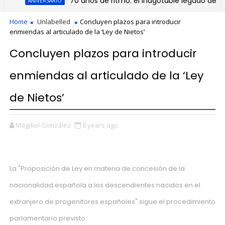
70 años de ritmo: el inagotable legado de la or
ANIVERSARIO
Home
Unlabelled
Concluyen plazos para introducir
enmiendas al articulado de la ‘Ley de Nietos’
Concluyen plazos para introducir
enmiendas al articulado de la ‘Ley
de Nietos’
Magdiel González
8 years ago
La "Proposición de Ley en materia de concesión de la
nacionalidad española a los descendientes nacidos en el
extranjero de progenitores españoles" sigue el procedimiento
parlamentario previsto.