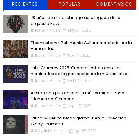
RECIENTES
POPULAR
COMENTARIOS
70 años de ritmo: el inagotable legado de la
orquesta Revé.
Joaquín Mulén
May 31, 2026
El son cubano: Patrimonio Cultural Inmaterial de la
Humanidad.
Joaquín Mulén
Dec 11, 2025
Latin Grammy 2025: Cubanos brillan entre los
nominados de la gran noche de la música latina.
Joaquín Mulén
Oct 04, 2025
Albita: el orgullo de que su música siga siendo
“demasiado” cubana.
Joaquín Mulén
Sept 17, 2025
Latina: Mujer, música y glamour en la Colección
Gladys Palmera.
Magdiel González
Apr 05, 2025