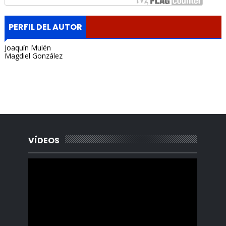
PERFIL DEL AUTOR
Joaquín Mulén
Magdiel González
Portada, Radio Archipielago, Online, Cuba, Santa Clara, La
Habana, Madrid, España, Borges Cafe, Noticias, Periodista,
Lisandro Salgado, Alquiler, Rentas.
VÍDEOS