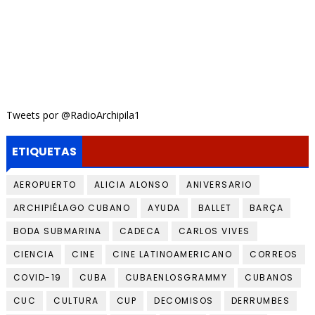
Tweets por @RadioArchipila1
ETIQUETAS
AEROPUERTO
ALICIA ALONSO
ANIVERSARIO
ARCHIPIÉLAGO CUBANO
AYUDA
BALLET
BARÇA
BODA SUBMARINA
CADECA
CARLOS VIVES
CIENCIA
CINE
CINE LATINOAMERICANO
CORREOS
COVID-19
CUBA
CUBAENLOSGRAMMY
CUBANOS
CUC
CULTURA
CUP
DECOMISOS
DERRUMBES