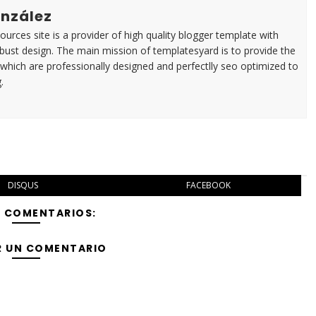
nzález
urces site is a provider of high quality blogger template with
ust design. The main mission of templatesyard is to provide the
 which are professionally designed and perfectlly seo optimized to
.
DISQUS
FACEBOOK
Y COMENTARIOS:
R UN COMENTARIO