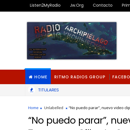
Listen2MyRadio
Jw.org
Contacto
Pri
HOME
RITMO RADIOS GROUP
FACEB
TITULARES
Home
Unlabelled
“No puedo parar”, nuevo video cli
“No puedo parar”, nuev