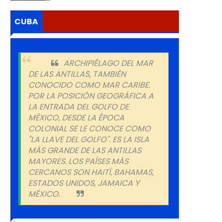
CUBA
ARCHIPIÉLAGO DEL MAR
DE LAS ANTILLAS, TAMBIÉN
CONOCIDO COMO MAR CARIBE.
POR LA POSICIÓN GEOGRÁFICA A
LA ENTRADA DEL GOLFO DE
MÉXICO, DESDE LA ÉPOCA
COLONIAL SE LE CONOCE COMO
"LA LLAVE DEL GOLFO". ES LA ISLA
MÁS GRANDE DE LAS ANTILLAS
MAYORES. LOS PAÍSES MÁS
CERCANOS SON HAITÍ, BAHAMAS,
ESTADOS UNIDOS, JAMAICA Y
MÉXICO.