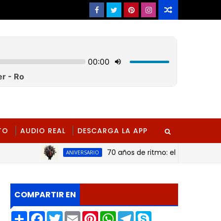
TO
AUDIO REAL
DESCARGA LA APP
70 años de ritmo: el inagotable legado 
ANIVERSARIO
COMPARTIR EN
S
F
T
E
P
W
T
S