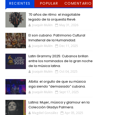
RECIENTES
POPULAR
COMENTARIO
S
70 años de ritmo: el inagotable
legado de la orquesta Revé.
Joaquín Mulén
May 31, 2026
El son cubano: Patrimonio Cultural
Inmaterial de la Humanidad.
Joaquín Mulén
Dec 11, 2025
Latin Grammy 2025: Cubanos brillan
entre los nominados de la gran noche
de la música latina.
Joaquín Mulén
Oct 04, 2025
Albita: el orgullo de que su música
siga siendo “demasiado” cubana.
Joaquín Mulén
Sept 17, 2025
Latina: Mujer, música y glamour en la
Colección Gladys Palmera.
Magdiel González
Apr 05, 2025