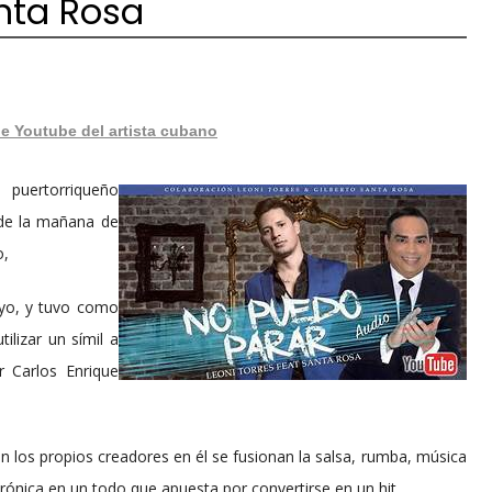
anta Rosa
de Youtube del artista cubano
 puertorriqueño
 de la mañana de
o,
ayo, y tuvo como
ilizar un símil a
r Carlos Enrique
n los propios creadores en él se fusionan la salsa, rumba, música
trónica en un todo que apuesta por convertirse en un hit.