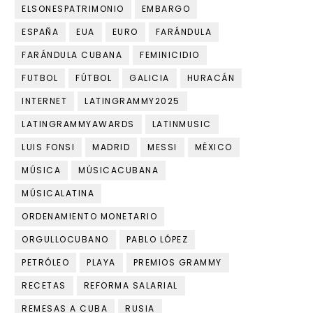
ELSONESPATRIMONIO
EMBARGO
ESPAÑA
EUA
EURO
FARÁNDULA
FARÁNDULA CUBANA
FEMINICIDIO
FUTBOL
FÚTBOL
GALICIA
HURACÁN
INTERNET
LATINGRAMMY2025
LATINGRAMMYAWARDS
LATINMUSIC
LUIS FONSI
MADRID
MESSI
MÉXICO
MÚSICA
MÚSICACUBANA
MÚSICALATINA
ORDENAMIENTO MONETARIO
ORGULLOCUBANO
PABLO LÓPEZ
PETRÓLEO
PLAYA
PREMIOS GRAMMY
RECETAS
REFORMA SALARIAL
REMESAS A CUBA
RUSIA